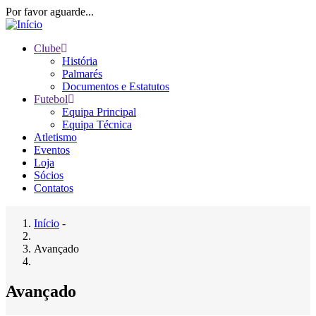
Passar
Por favor aguarde...
para
o
Clube
conteúdo
História
Main
principal
Palmarés
navigation
Documentos e Estatutos
Futebol
Equipa Principal
Equipa Técnica
Atletismo
Eventos
Loja
Sócios
Contatos
Início
-
Navegação
Avançado
estrutural
Avançado