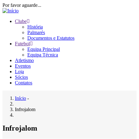
Passar
Por favor aguarde...
para
o
Clube
conteúdo
História
Main
principal
Palmarés
navigation
Documentos e Estatutos
Futebol
Equipa Principal
Equipa Técnica
Atletismo
Eventos
Loja
Sócios
Contatos
Início
-
Navegação
Infrojalom
estrutural
Infrojalom