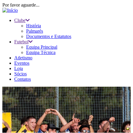
Passar
Por favor aguarde...
para
o
Clube
conteúdo
História
Main
principal
Palmarés
navigation
Documentos e Estatutos
Futebol
Equipa Principal
Equipa Técnica
Atletismo
Eventos
Loja
Sócios
Contatos
Início
-
Navegação
O Académico
estrutural
O Académico