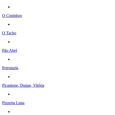
O Copinhos
O Tacho
Pão Abel
Petrotuela
Picantone, Duque, Vitória
Pizzeria Luna