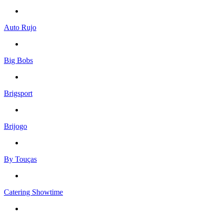
Auto Rujo
Big Bobs
Brigsport
Brijogo
By Touças
Catering Showtime