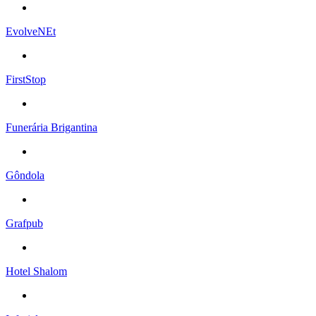
EvolveNEt
FirstStop
Funerária Brigantina
Gôndola
Grafpub
Hotel Shalom