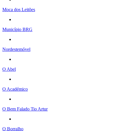
Moca dos Leitões
Município BRG
Nordestemóvel
O Abel
O Académico
O Bem Falado Tio Artur
O Borralho