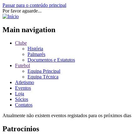
Passar para o conteúdo principal
Por favor aguarde...
Main navigation
Clube
História
Palmarés
Documentos e Estatutos
Futebol
Equipa Principal
Equipa Técnica
Atletismo
Eventos
Loja
Sócios
Contatos
Atualmente não existem eventos registados para os próximos dias
Patrocínios