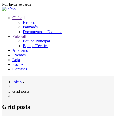
Passar
Por favor aguarde...
para
o
Clube
conteúdo
História
Main
principal
Palmarés
navigation
Documentos e Estatutos
Futebol
Equipa Principal
Equipa Técnica
Atletismo
Eventos
Loja
Sócios
Contatos
Início
-
Navegação
Grid posts
estrutural
Grid posts