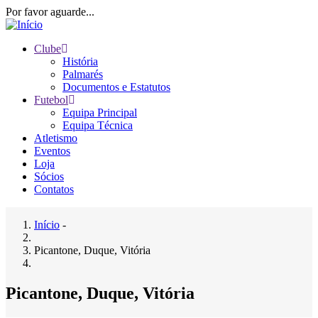
Passar
Por favor aguarde...
para
o
Clube
conteúdo
História
Main
principal
Palmarés
navigation
Documentos e Estatutos
Futebol
Equipa Principal
Equipa Técnica
Atletismo
Eventos
Loja
Sócios
Contatos
Início
-
Navegação
Picantone, Duque, Vitória
estrutural
Picantone, Duque, Vitória