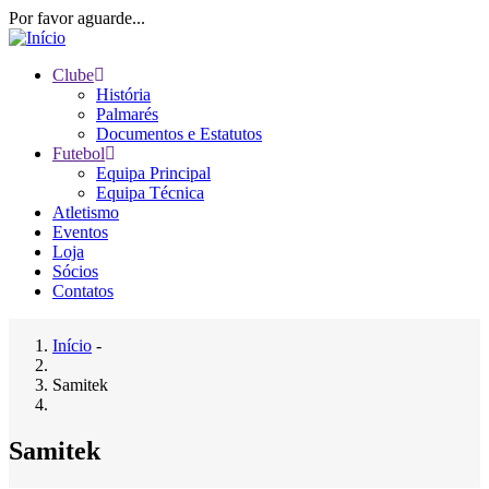
Passar
Por favor aguarde...
para
o
Clube
conteúdo
História
Main
principal
Palmarés
navigation
Documentos e Estatutos
Futebol
Equipa Principal
Equipa Técnica
Atletismo
Eventos
Loja
Sócios
Contatos
Início
-
Navegação
Samitek
estrutural
Samitek