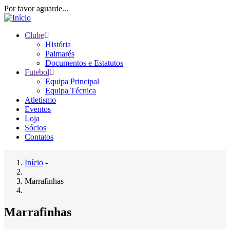
Passar
Por favor aguarde...
para
o
Clube
conteúdo
História
Main
principal
Palmarés
navigation
Documentos e Estatutos
Futebol
Equipa Principal
Equipa Técnica
Atletismo
Eventos
Loja
Sócios
Contatos
Início
-
Navegação
Marrafinhas
estrutural
Marrafinhas